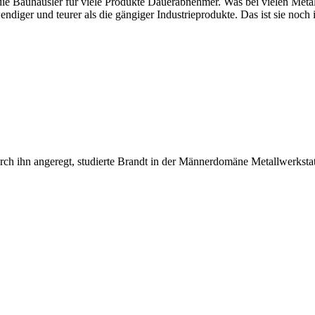
 die Bauhäusler für viele Produkte Dauerabnehmer. Was bei vielen Metall
fwendiger und teurer als die gängiger Industrieprodukte. Das ist sie no
rch ihn angeregt, studierte Brandt in der Männerdomäne Metallwerkstat