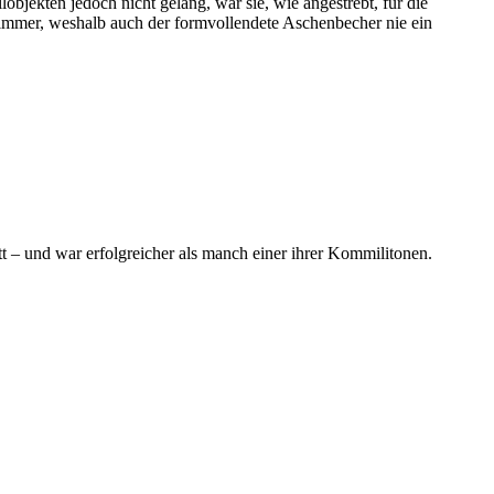
objekten jedoch nicht gelang, war sie, wie angestrebt, für die
ch immer, weshalb auch der formvollendete Aschenbecher nie ein
t – und war erfolgreicher als manch einer ihrer Kommilitonen.